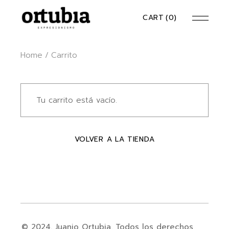
Skip
to
CART
(0)
the
content
Home
Carrito
Tu carrito está vacío.
VOLVER A LA TIENDA
© 2024. Juanjo Ortubia. Todos los derechos