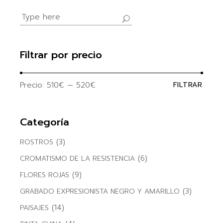
Search
for:
Filtrar por precio
Precio:
510€
—
520€
FILTRAR
Precio
Precio
mínim
máxim
Categoría
(3)
ROSTROS
(6)
CROMATISMO DE LA RESISTENCIA
(9)
FLORES ROJAS
(3)
GRABADO EXPRESIONISTA NEGRO Y AMARILLO
(14)
PAISAJES