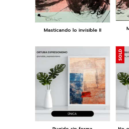
M
Masticando lo invisible II
SOLD