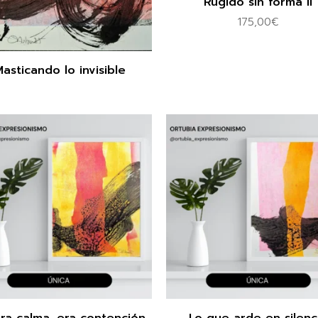
Rugido sin forma II
175,00
€
asticando lo invisible