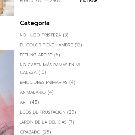
Precio:
0€
—
290€
FILTRAR
Precio
Precio
mínimo
máximo
Categoría
(3)
NO HUBO TRISTEZA
(12)
EL COLOR TIENE HAMBRE
(6)
FEELING ARTIST
NO CABEN MÁS RAMAS EN MI
(10)
CABEZA
(4)
EMOCIONES PRIMARIAS
(4)
ANIMALARIO
(45)
ART
(20)
ECOS DE FRUSTACIÓN
(7)
JARDÍN DE LA DELICIAS
(25)
GRABADO