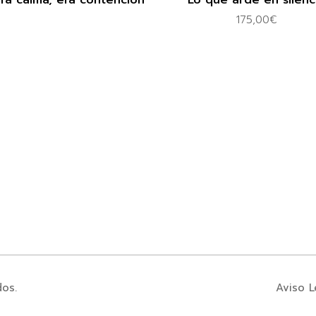
ra calma, era contención
Lo que arde en silenc
175,00
€
dos.
Aviso L