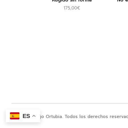
Rugido sin forma
No e
175,00
€
ES
© 2024. Juanjo Ortubia. Todos los derechos reserva