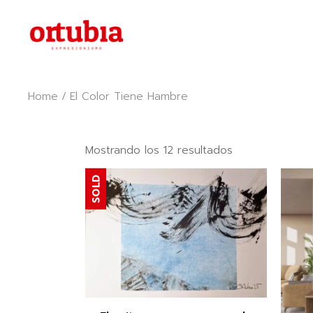
Skip
to
the
content
Home
El Color Tiene Hambre
Ordenado
Mostrando los 12 resultados
por
popularidad
SOLD