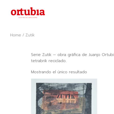
Skip
to
the
content
Home
Zutik
Serie Zutik — obra gráfica de Juanjo Ortu
tetrabrik reciclado.
Mostrando el único resultado