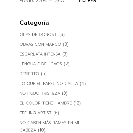
Precio:
220€
—
230€
FILTRAR
Precio
Precio
mínimo
máximo
Categoría
(3)
OLAS DE DONOSTI
(8)
OBRAS CON MARCO
(3)
ESCARLATA INTENSA
(2)
LENGUAJE DEL CAOS
(5)
DESIERTO
(4)
LO QUE EL PAPEL NO CALLA
(3)
NO HUBO TRISTEZA
(12)
EL COLOR TIENE HAMBRE
(6)
FEELING ARTIST
NO CABEN MÁS RAMAS EN MI
(10)
CABEZA