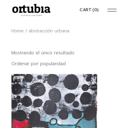
Skip
to
CART
(0)
the
content
Home
abstracción urbana
Mostrando el único resultado
Ordenar por popularidad