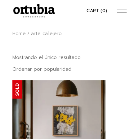
Skip
to
CART
(0)
the
content
Home
arte callejero
Mostrando el único resultado
Ordenar por popularidad
SOLD