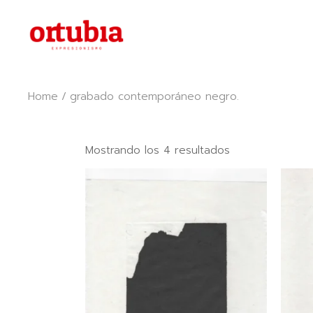
Skip
to
the
content
Home
grabado contemporáneo negro.
Ordenado
Mostrando los 4 resultados
por
popularidad