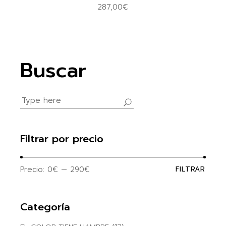
287,00
€
Buscar
Search
for:
Filtrar por precio
Precio:
0€
—
290€
FILTRAR
Precio
Precio
mínim
máxim
Categoría