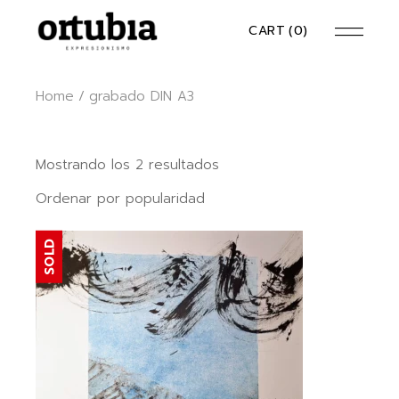
Skip
to
CART
(0)
the
content
Home
grabado DIN A3
Ordenado
Mostrando los 2 resultados
por
popularidad
Ordenar por popularidad
SOLD