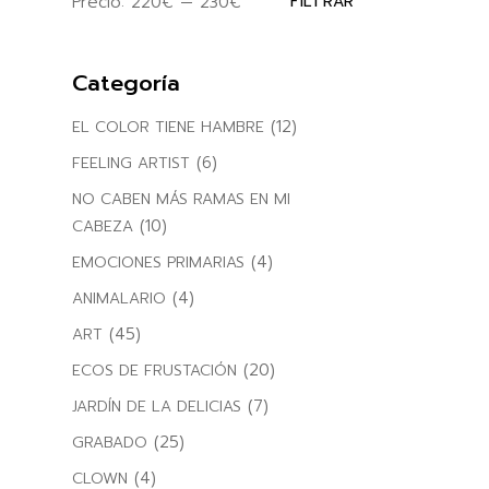
Precio:
220€
—
230€
FILTRAR
Precio
Precio
mínimo
máximo
Categoría
(12)
EL COLOR TIENE HAMBRE
(6)
FEELING ARTIST
NO CABEN MÁS RAMAS EN MI
(10)
CABEZA
(4)
EMOCIONES PRIMARIAS
(4)
ANIMALARIO
(45)
ART
(20)
ECOS DE FRUSTACIÓN
(7)
JARDÍN DE LA DELICIAS
(25)
GRABADO
(4)
CLOWN