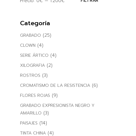
Precio:
0€
—
1.200€
FILTRAR
Precio
Precio
mínimo
máximo
Categoría
(25)
GRABADO
(4)
CLOWN
(4)
SERIE ÁRTICO
(2)
XILOGRAFIA
(3)
ROSTROS
(6)
CROMATISMO DE LA RESISTENCIA
(9)
FLORES ROJAS
GRABADO EXPRESIONISTA NEGRO Y
(3)
AMARILLO
(14)
PAISAJES
(4)
TINTA CHINA