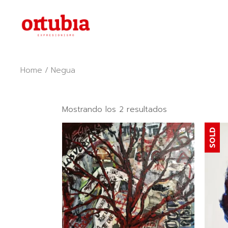
Skip
to
the
content
Home
Negua
Ordenado
Mostrando los 2 resultados
por
popularidad
SOLD