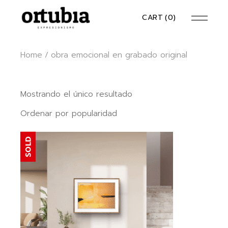
Skip
to
CART
(0)
the
content
Home
obra emocional en grabado original
Mostrando el único resultado
Ordenar por popularidad
SOLD