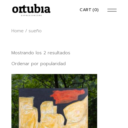
Skip
to
CART
(0)
the
content
Home
sueño
Ordenado
Mostrando los 2 resultados
por
popularidad
Ordenar por popularidad