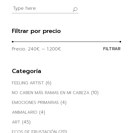
Search
for:
Filtrar por precio
Precio:
240€
—
1.200€
FILTRAR
Precio
Precio
mínim
máxim
Categoría
(6)
FEELING ARTIST
(10)
NO CABEN MÁS RAMAS EN MI CABEZA
(4)
EMOCIONES PRIMARIAS
(4)
ANIMALARIO
(45)
ART
(20)
ECOS DE FRUSTACIÓN