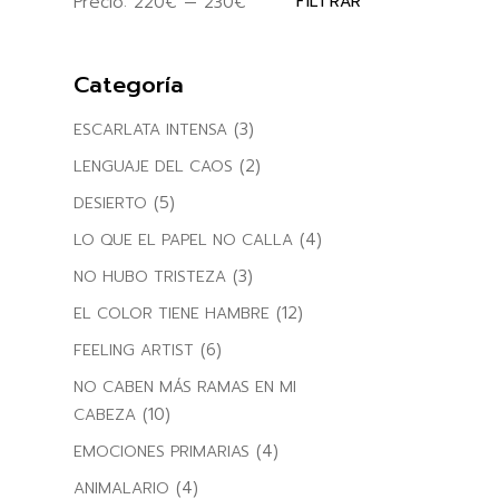
Precio:
220€
—
230€
FILTRAR
Precio
Precio
mínimo
máximo
Categoría
(3)
ESCARLATA INTENSA
(2)
LENGUAJE DEL CAOS
(5)
DESIERTO
(4)
LO QUE EL PAPEL NO CALLA
(3)
NO HUBO TRISTEZA
(12)
EL COLOR TIENE HAMBRE
(6)
FEELING ARTIST
NO CABEN MÁS RAMAS EN MI
(10)
CABEZA
(4)
EMOCIONES PRIMARIAS
(4)
ANIMALARIO