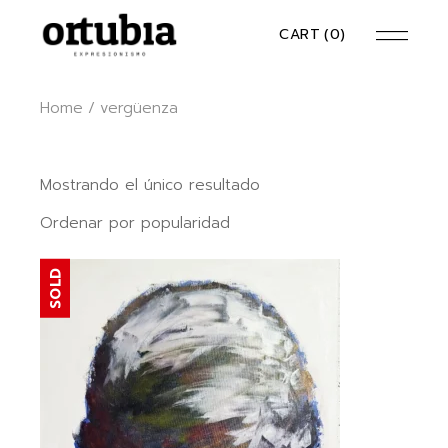
Skip
to
CART
(0)
the
content
Home
vergüenza
Mostrando el único resultado
Ordenar por popularidad
SOLD