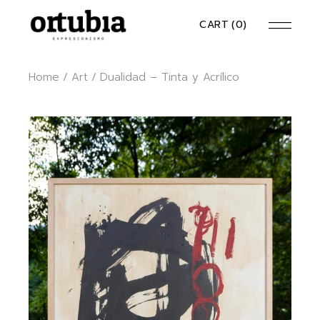
Skip
to
CART
(0)
the
content
Home
Art
Dualidad – Tinta y Acrílico