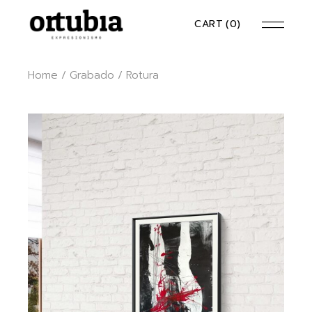
Skip
to
CART
(0)
the
content
Home
Grabado
Rotura