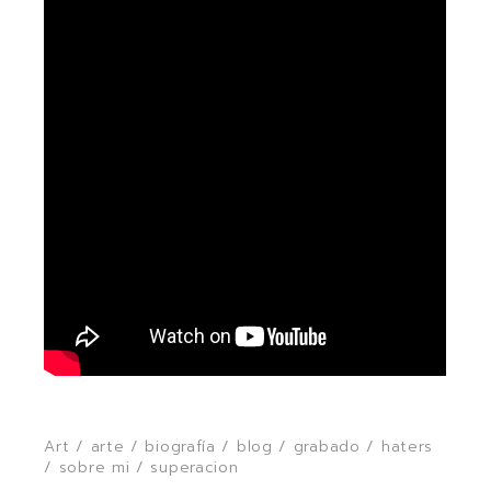
Art
/
arte
/
biografía
/
blog
/
grabado
/
haters
/
sobre mi
/
superacion