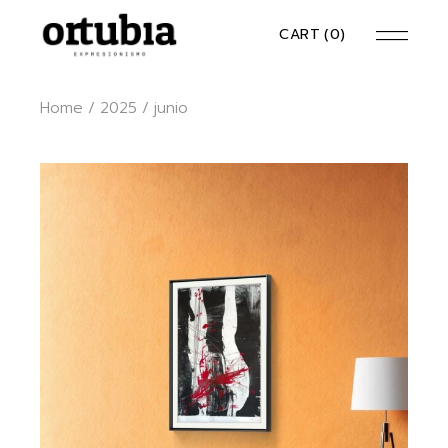
Skip
to
CART
(0)
the
content
Home
2025
junio