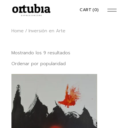
Skip
to
CART
(0)
the
content
Home
Inversión en Arte
Ordenado
Mostrando los 9 resultados
por
popularidad
Ordenar por popularidad