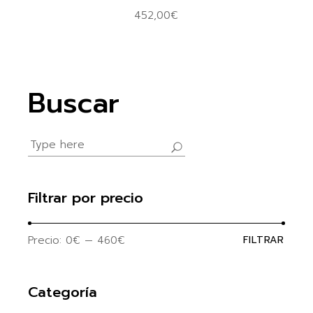
452,00
€
Buscar
Search
for:
Filtrar por precio
Precio:
0€
—
460€
FILTRAR
Precio
Precio
mínim
máxim
Categoría