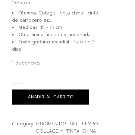
15×15 cm.
Técnica:
Collage · tinta china · cinta
de carrocero azul
Medidas:
15 × 15 cm
Obra única
firmada y numerada
Envío gratuito mundial
· listo en 3
días
1 disponibles
AÑADIR AL CARRITO
Category:
FRAGMENTOS DEL TIEMPO:
COLLAGE Y TINTA CHINA