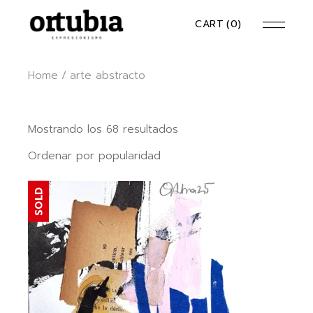
Skip
to
CART
(0)
the
content
Home
arte abstracto
Ordenado
Mostrando los 68 resultados
por
popularidad
Ordenar por popularidad
SOLD