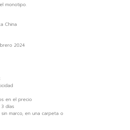
del monotipo.
ta China
brero 2024
:
icidad
os en el precio
3 días
 sin marco, en una carpeta o