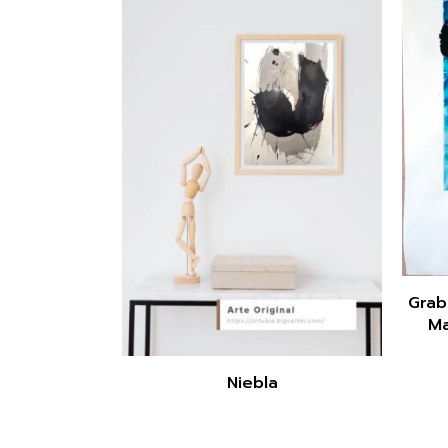
Grab
Ma
Niebla