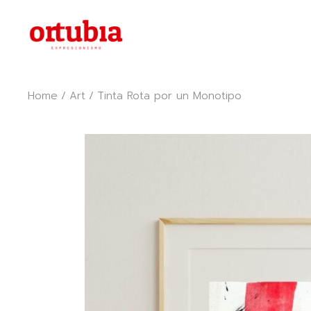
Skip
to
the
content
Home
Art
Tinta Rota por un Monotipo