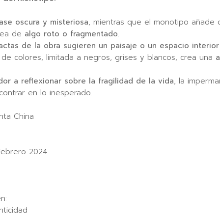
base oscura y misteriosa
, mientras que el monotipo añade 
idea de
algo roto o fragmentado
.
ractas de la obra sugieren un paisaje o un espacio interi
a de colores, limitada a negros, grises y blancos, crea una
a
dor a reflexionar sobre la fragilidad de la vida
, la imperma
ontrar en lo inesperado.
nta China
ebrero 2024
n:
nticidad