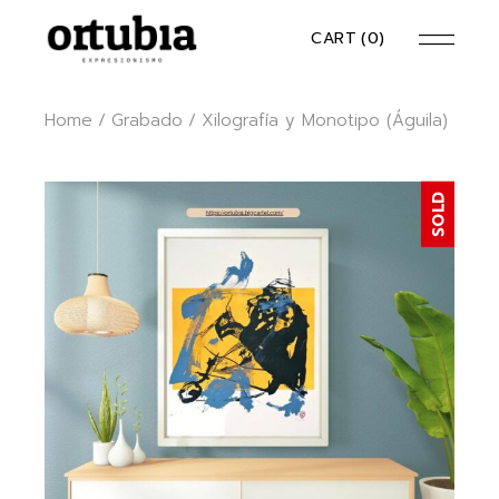
Skip
to
CART
(0)
the
content
Home
Grabado
Xilografía y Monotipo (Águila)
SOLD