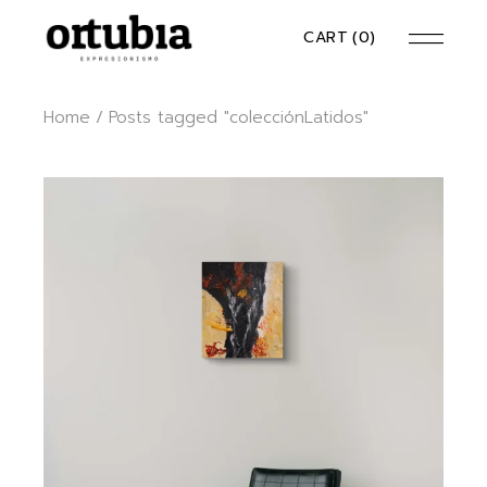
Skip
to
CART
(0)
the
content
Home
Posts tagged "colecciónLatidos"