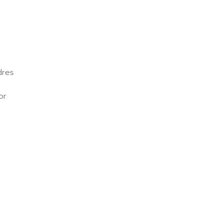
dres
or