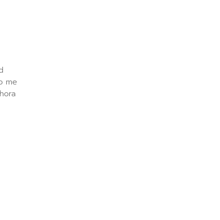
d
to me
ahora