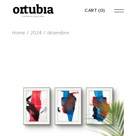
Skip
to
CART
(0)
the
content
Home
2024
diciembre