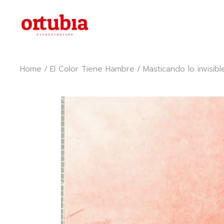
Skip
to
the
content
Home
El Color Tiene Hambre
Masticando lo invisibl