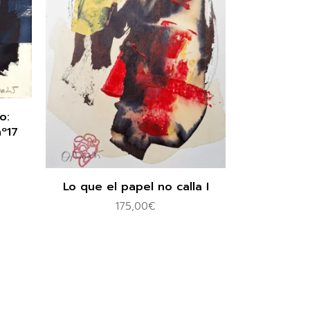
o:
nº17
Lo que el papel no calla I
175,00
€