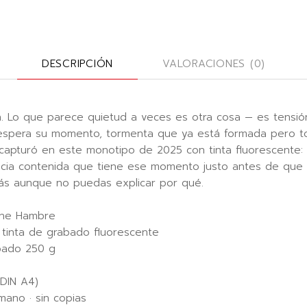
DESCRIPCIÓN
VALORACIONES (0)
n. Lo que parece quietud a veces es otra cosa — es tensi
 espera su momento, tormenta que ya está formada pero t
 capturó en este monotipo de 2025 con tinta fluorescente: e
ncia contenida que tiene ese momento justo antes de que 
ás aunque no puedas explicar por qué.
ene Hambre
tinta de grabado fluorescente
bado 250 g
(DIN A4)
ano · sin copias