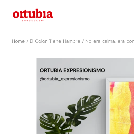
Skip
to
the
content
Home
El Color Tiene Hambre
No era calma, era co