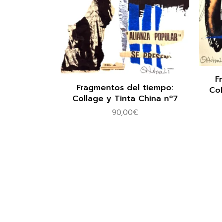
F
Fragmentos del tiempo:
Col
Collage y Tinta China nº7
90,00
€