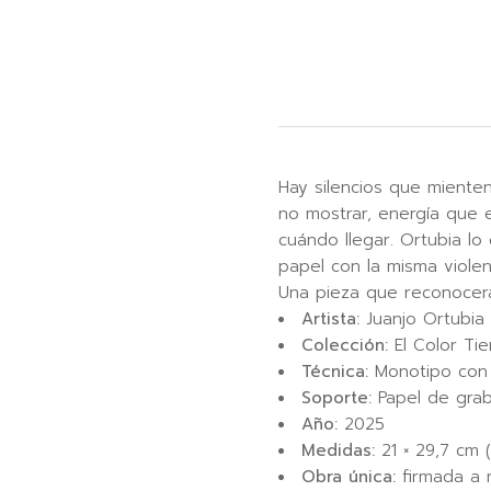
Hay silencios que miente
no mostrar, energía que
cuándo llegar. Ortubia lo
papel con la misma viole
Una pieza que reconocer
Artista:
Juanjo Ortubia
Colección:
El Color Ti
Técnica:
Monotipo con 
Soporte:
Papel de gra
Año:
2025
Medidas:
21 × 29,7 cm 
Obra única:
firmada a m