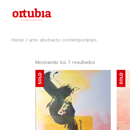
Skip
to
the
content
Home
arte abstracto contemporáneo
Ordenado
Mostrando los 7 resultados
por
popularidad
SOLD
SOLD