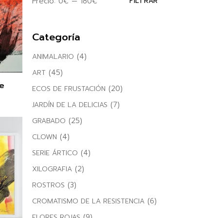
Precio:
0€
—
180€
FILTRAR
Precio
Precio
mínimo
máximo
Categoría
(4)
ANIMALARIO
(45)
ART
le
(20)
ECOS DE FRUSTACIÓN
(7)
JARDÍN DE LA DELICIAS
(25)
GRABADO
(4)
CLOWN
(4)
SERIE ÁRTICO
(2)
XILOGRAFIA
(3)
ROSTROS
(6)
CROMATISMO DE LA RESISTENCIA
(9)
FLORES ROJAS