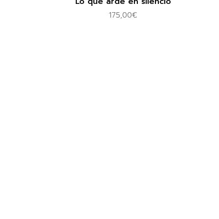
Lo que arde en silencio
175,00
€