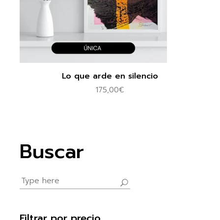
Lo que arde en silencio
175,00
€
Buscar
Search
for:
Filtrar por precio