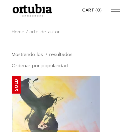
Skip
to
CART
(0)
the
content
Home
arte de autor
Ordenado
Mostrando los 7 resultados
por
popularidad
Ordenar por popularidad
SOLD