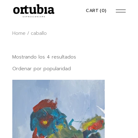
Skip
to
CART
(0)
the
content
Home
caballo
Ordenado
Mostrando los 4 resultados
por
popularidad
Ordenar por popularidad