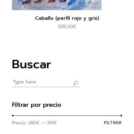
Caballo (perfil rojo y gris)
308,00
€
Buscar
Search
for:
Filtrar por precio
Precio:
280€
—
310€
FILTRAR
Precio
Precio
mínim
máxim