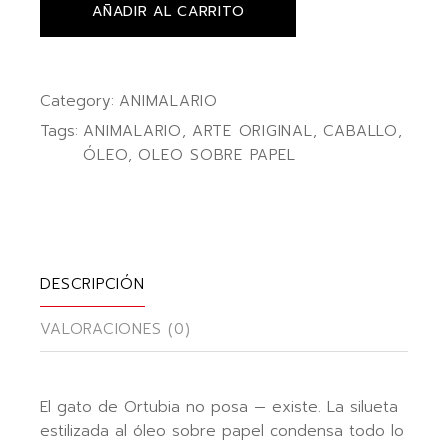
AÑADIR AL CARRITO
Category:
ANIMALARIO
Tags:
ANIMALARIO
,
ARTE ORIGINAL
,
CABALLO
,
ÓLEO
,
OLEO SOBRE PAPEL
DESCRIPCIÓN
VALORACIONES (0)
El gato de Ortubia no posa — existe. La silueta
estilizada al óleo sobre papel condensa todo lo