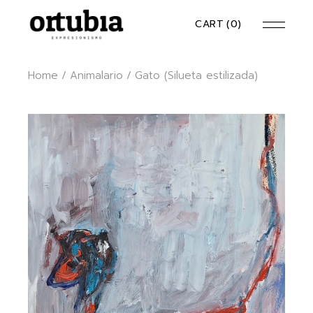
Skip
to
CART
(0)
the
content
Home
Animalario
Gato (Silueta estilizada)