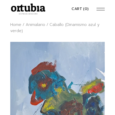
Skip
to
CART
(0)
the
content
Home
Animalario
Caballo (Dinamismo azul y
verde)