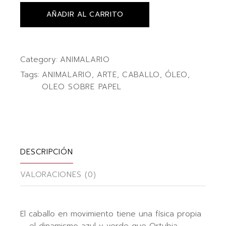
AÑADIR AL CARRITO
Category:
ANIMALARIO
Tags:
ANIMALARIO
,
ARTE
,
CABALLO
,
ÓLEO
,
OLEO SOBRE PAPEL
DESCRIPCIÓN
VALORACIONES (0)
El caballo en movimiento tiene una física propia