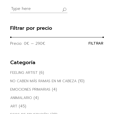
Search
for:
Filtrar por precio
Precio:
0€
—
290€
FILTRAR
Precio
Precio
mínim
máxim
Categoría
(6)
FEELING ARTIST
(10)
NO CABEN MÁS RAMAS EN MI CABEZA
(4)
EMOCIONES PRIMARIAS
(4)
ANIMALARIO
(45)
ART