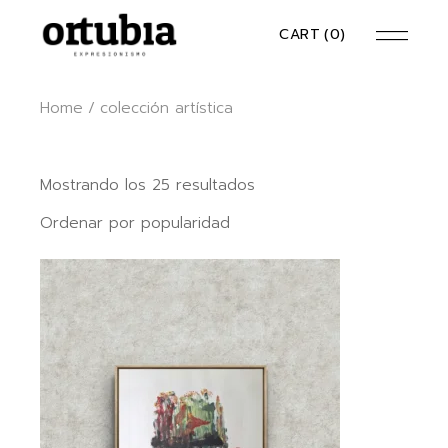
Skip
to
CART
(0)
the
content
Home
colección artística
Ordenado
Mostrando los 25 resultados
por
popularidad
Ordenar por popularidad