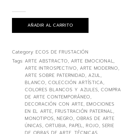
AÑADIR AL CARRITO
Category:
ECOS DE FRUSTACIÓN
Tags:
ARTE ABSTRACTO
,
ARTE EMOCIONAL
,
ARTE INTROSPECTIVO
,
ARTE MODERNO
,
ARTE SOBRE PATERNIDAD
,
AZUL
,
BLANCO
,
COLECCIÓN ARTÍSTICA
,
COLORES BLANCOS Y AZULES
,
COMPRA
DE ARTE CONTEMPORÁNEO
,
DECORACIÓN CON ARTE
,
EMOCIONES
EN EL ARTE
,
FRUSTRACIÓN PATERNAL
,
MONOTIPOS
,
NEGRO
,
OBRAS DE ARTE
ÚNICAS
,
ORTUBIA
,
PAPEL
,
ROJO
,
SERIE
DE OBRAS DE ARTE
,
TÉCNICAS