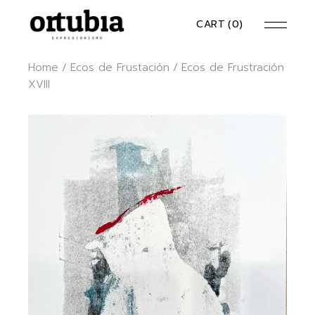
Skip
to
CART
(0)
the
content
Home
Ecos de Frustación
Ecos de Frustración
XVIII