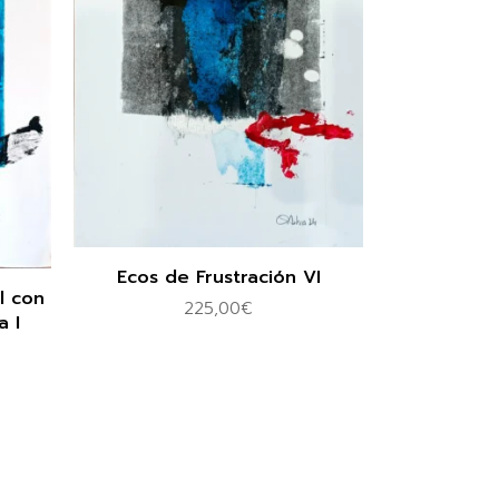
Ecos de Frustración VI
l con
225,00
€
a I