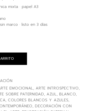
ica mixta · papel A3
ano
sin marco · listo en 3 días
CARRITO
TACIÓN
ARTE EMOCIONAL
,
ARTE INTROSPECTIVO
,
TE SOBRE PATERNIDAD
,
AZUL
,
BLANCO
,
ICA
,
COLORES BLANCOS Y AZULES
,
CONTEMPORÁNEO
,
DECORACIÓN CON