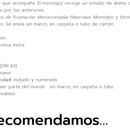
no que acompaña. El monotipo recoge un estado de ánimo q
 por los anteriores.
os de Frustración: Monocromatías Paternales
. Monotipo y técn
o. Se envía sin marco, en carpeta o tubo de cartón.
ión
cnica mixta
(DIN A3)
 mano
cidad:
incluido y numerado
uier parte del mundo · sin marco, en carpeta o tubo
orables
recomendamos…