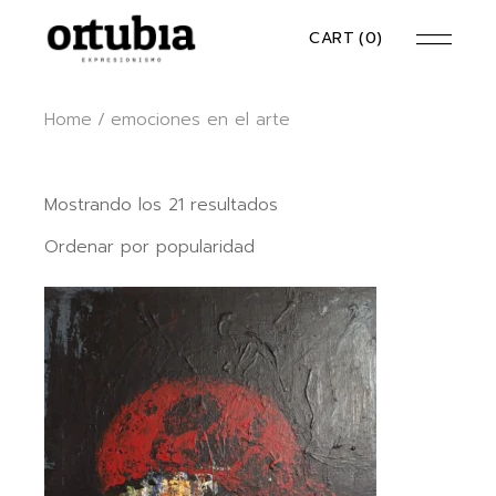
Skip
to
CART
(0)
the
content
Home
emociones en el arte
Ordenado
Mostrando los 21 resultados
por
popularidad
Ordenar por popularidad