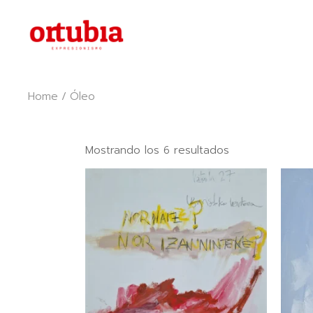
Skip
to
the
content
Home
Óleo
Ordenado
Mostrando los 6 resultados
por
popularidad