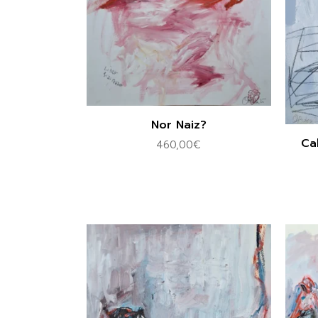
Nor Naiz?
Ca
460,00
€