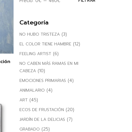
Precio:
0€
—
460€
FILTRAR
Precio
Precio
mínimo
máximo
Categoría
(3)
NO HUBO TRISTEZA
(12)
EL COLOR TIENE HAMBRE
(6)
FEELING ARTIST
cción
NO CABEN MÁS RAMAS EN MI
(10)
CABEZA
(4)
EMOCIONES PRIMARIAS
(4)
ANIMALARIO
(45)
ART
(20)
ECOS DE FRUSTACIÓN
(7)
JARDÍN DE LA DELICIAS
(25)
GRABADO