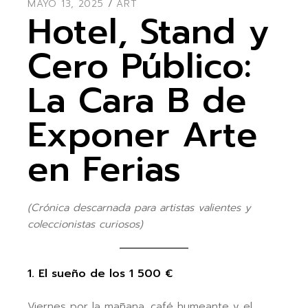
MAYO 13, 2025
ART
Hotel, Stand y
Cero Público:
La Cara B de
Exponer Arte
en Ferias
(Crónica descarnada para artistas valientes y
coleccionistas curiosos)
1. El sueño de los 1 500 €
Viernes por la mañana, café humeante y el