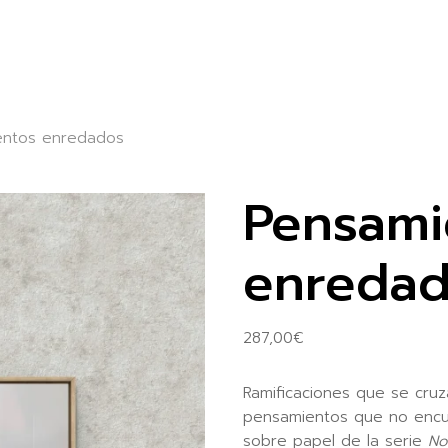
entos enredados
Pensami
enreda
287,00
€
Ramificaciones que se cruz
pensamientos que no encuen
sobre papel de la serie
No