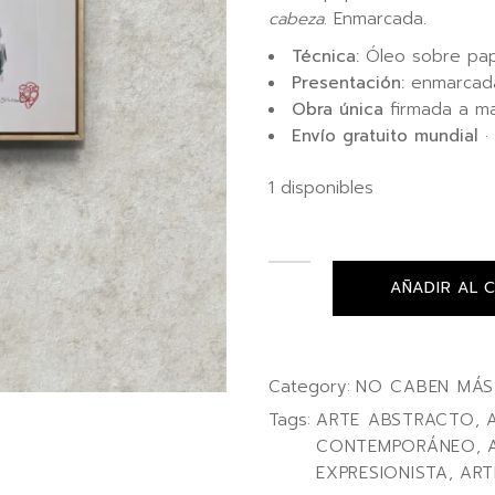
cabeza
. Enmarcada.
Técnica:
Óleo sobre pape
Presentación:
enmarcada,
Obra única
firmada a m
Envío gratuito mundial
· 
1 disponibles
AÑADIR AL 
Category:
NO CABEN MÁS
Tags:
ARTE ABSTRACTO
,
CONTEMPORÁNEO
,
EXPRESIONISTA
,
ART