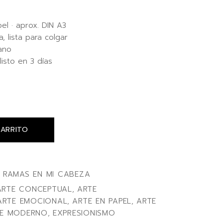
l · aprox. DIN A3
 lista para colgar
ano
listo en 3 días
CARRITO
 RAMAS EN MI CABEZA
ARTE CONCEPTUAL
,
ARTE
ARTE EMOCIONAL
,
ARTE EN PAPEL
,
ARTE
E MODERNO
,
EXPRESIONISMO