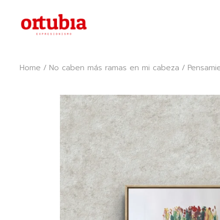
Skip
to
the
content
Home
No caben más ramas en mi cabeza
Pensami