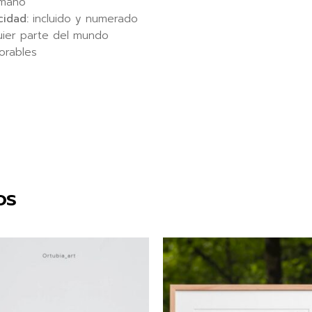
 mano
cidad:
incluido y numerado
uier parte del mundo
orables
os