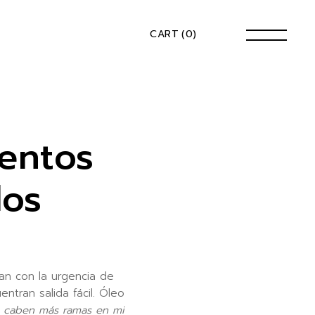
CART
(0)
entos
dos
an con la urgencia de
tran salida fácil. Óleo
 caben más ramas en mi