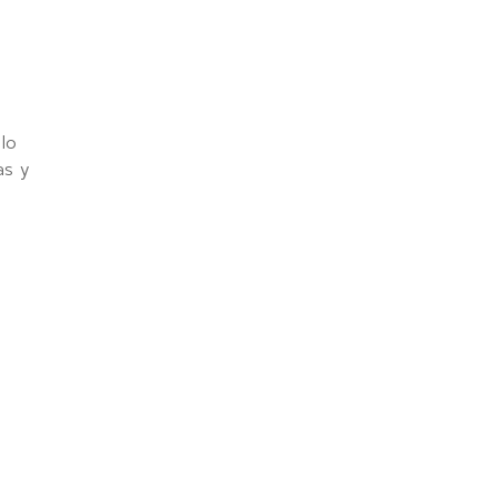
lo
as y