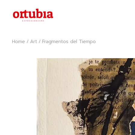
Skip
to
the
content
Home
Art
Fragmentos del Tiempo