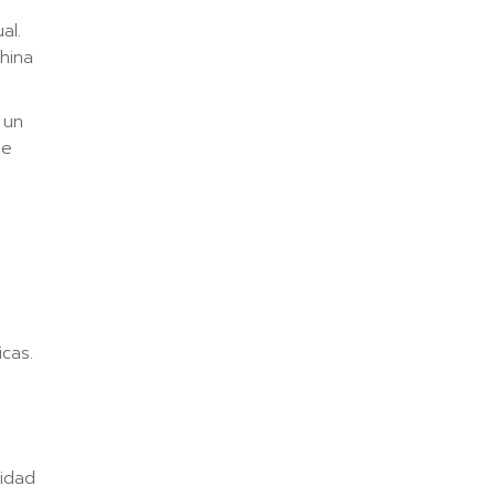
al.
hina
 un
pe
cas.
idad