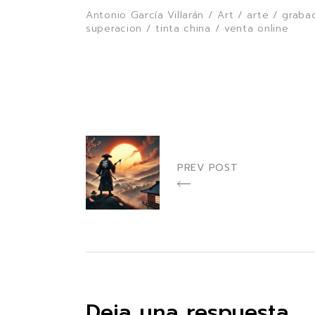
Antonio García Villarán
/
Art
/
arte
/
graba
superacion
/
tinta china
/
venta online
PREV POST
Deja una respuesta